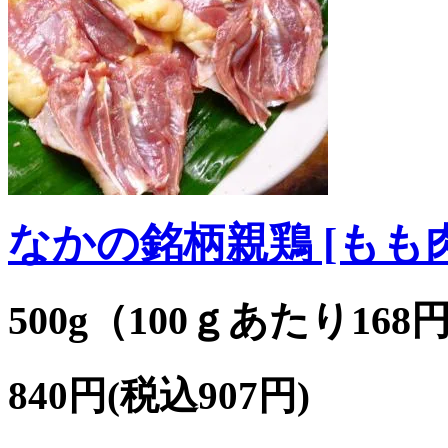
なかの銘柄親鶏 [もも肉]
500g（100ｇあたり168
840円(税込907円)