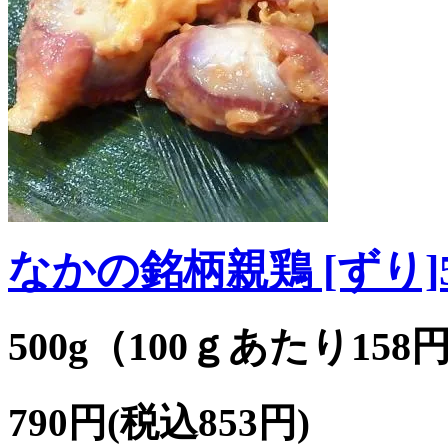
なかの銘柄親鶏 [ずり]5
500g（100ｇあたり158
790円(税込853円)